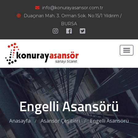
info@konurayasansor.com.tr
Duaçınarı Mah. 3. Orman Sok. No:15/1 Yıldırım /
BURSA
Toggl
navig
Engelli Asansörü
Anasayfa
Asansör Çeşitleri
Engelli Asansörü
/
/